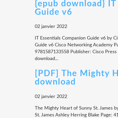
{epub download} IT
Guide v6
02 janvier 2022
IT Essentials Companion Guide v6 by C
Guide v6 Cisco Networking Academy Pag
9781587133558 Publisher: Cisco Press
download...
[PDF] The Mighty H
download
02 janvier 2022
The Mighty Heart of Sunny St. James b
St. James Ashley Herring Blake Page: 4