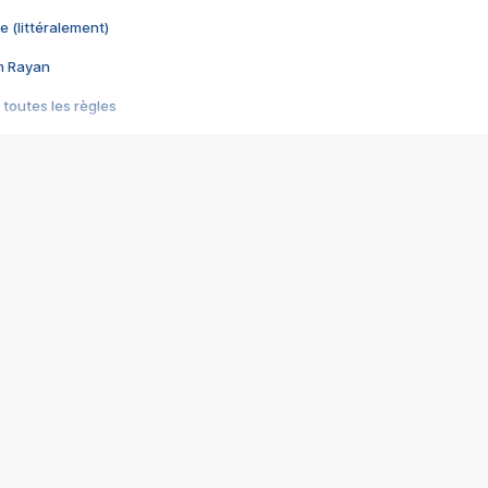
e (littéralement)
im Rayan
 toutes les règles
s les jeux vidéo
us choquant de Rockstar ? - Le scandale BULLY
e plus moche de Steam
du RÊVE tourne au CAUCHEMAR
pendant 8 heures
it… à tort
umiliés par un jeu vidéo
ire - Final Fantasy 8
ti un empire - Age of Empires