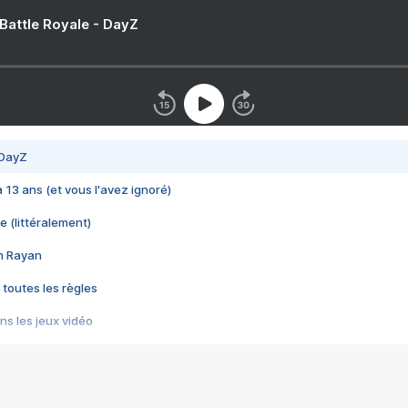
 Battle Royale - DayZ
 DayZ
 a 13 ans (et vous l'avez ignoré)
e (littéralement)
im Rayan
 toutes les règles
s les jeux vidéo
us choquant de Rockstar ? - Le scandale BULLY
e plus moche de Steam