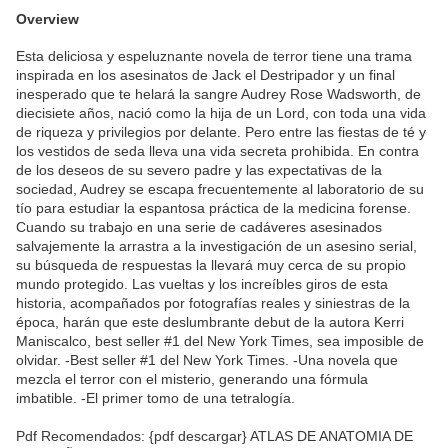
Overview
Esta deliciosa y espeluznante novela de terror tiene una trama
inspirada en los asesinatos de Jack el Destripador y un final
inesperado que te helará la sangre Audrey Rose Wadsworth, de
diecisiete años, nació como la hija de un Lord, con toda una vida
de riqueza y privilegios por delante. Pero entre las fiestas de té y
los vestidos de seda lleva una vida secreta prohibida. En contra
de los deseos de su severo padre y las expectativas de la
sociedad, Audrey se escapa frecuentemente al laboratorio de su
tío para estudiar la espantosa práctica de la medicina forense.
Cuando su trabajo en una serie de cadáveres asesinados
salvajemente la arrastra a la investigación de un asesino serial,
su búsqueda de respuestas la llevará muy cerca de su propio
mundo protegido. Las vueltas y los increíbles giros de esta
historia, acompañados por fotografías reales y siniestras de la
época, harán que este deslumbrante debut de la autora Kerri
Maniscalco, best seller #1 del New York Times, sea imposible de
olvidar. -Best seller #1 del New York Times. -Una novela que
mezcla el terror con el misterio, generando una fórmula
imbatible. -El primer tomo de una tetralogía.
Pdf Recomendados: {pdf descargar} ATLAS DE ANATOMIA DE