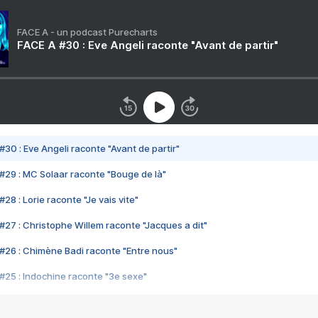
FACE A - un podcast Purecharts
FACE A #30 : Eve Angeli raconte "Avant de partir"
#30 : Eve Angeli raconte "Avant de partir"
#29 : MC Solaar raconte "Bouge de là"
28 : Lorie raconte "Je vais vite"
#27 : Christophe Willem raconte "Jacques a dit"
#26 : Chimène Badi raconte "Entre nous"
#25 : Indochine raconte "3e sexe"
#24 : Zaho raconte "C'est chelou"