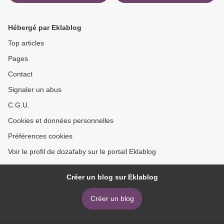
WORLD S CLASSICS)
DE INSTRUCCIONES DEL
JANE AUSTEN Gratis -
BEBE >
EPUB, PDF y MOBI
Hébergé par Eklablog
Top articles
Pages
Contact
Signaler un abus
C.G.U.
Cookies et données personnelles
Préférences cookies
Voir le profil de dozafaby sur le portail Eklablog
Créer un blog sur Eklablog
Créer un blog