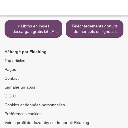
< Libros en ingles
Téléchargements gratuits
descargan gratis txt LA
de manuels en ligne Je
FORJA DE UN TUNICA
mange donc je maigris... Et
NEGRA (ED.
je reste mince ! par Michel
COLECCIONISTAS) en
Montignac FB2 DJVU
Hébergé par Eklablog
español
9782290088340 >
Top articles
Pages
Contact
Signaler un abus
C.G.U.
Cookies et données personnelles
Préférences cookies
Voir le profil de dozafaby sur le portail Eklablog