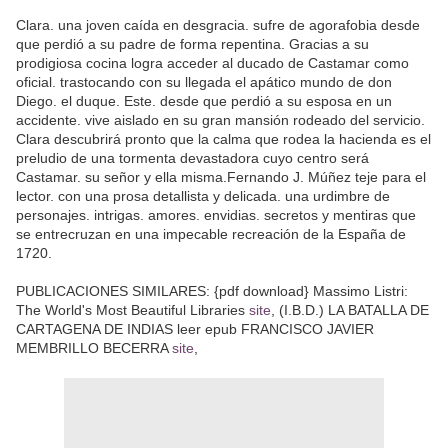
Clara. una joven caída en desgracia. sufre de agorafobia desde
que perdió a su padre de forma repentina. Gracias a su
prodigiosa cocina logra acceder al ducado de Castamar como
oficial. trastocando con su llegada el apático mundo de don
Diego. el duque. Este. desde que perdió a su esposa en un
accidente. vive aislado en su gran mansión rodeado del servicio.
Clara descubrirá pronto que la calma que rodea la hacienda es el
preludio de una tormenta devastadora cuyo centro será
Castamar. su señor y ella misma.Fernando J. Múñez teje para el
lector. con una prosa detallista y delicada. una urdimbre de
personajes. intrigas. amores. envidias. secretos y mentiras que
se entrecruzan en una impecable recreación de la España de
1720.
PUBLICACIONES SIMILARES: {pdf download} Massimo Listri:
The World's Most Beautiful Libraries
site
, (I.B.D.) LA BATALLA DE
CARTAGENA DE INDIAS leer epub FRANCISCO JAVIER
MEMBRILLO BECERRA
site
,