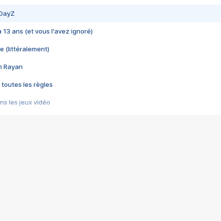
 DayZ
 a 13 ans (et vous l'avez ignoré)
e (littéralement)
im Rayan
 toutes les règles
s les jeux vidéo
us choquant de Rockstar ? - Le scandale BULLY
e plus moche de Steam
du RÊVE tourne au CAUCHEMAR
pendant 8 heures
it… à tort
umiliés par un jeu vidéo