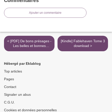
Commentaires
Ajouter un commentaire
< [PDF] De bons présages -
[Kindle] Fablehaven Tome 3
Les belles et bonnes
download >
prophéties d'Agnès Barge,
sorcière de son état
download
Hébergé par Eklablog
Top articles
Pages
Contact
Signaler un abus
C.G.U.
Cookies et données personnelles